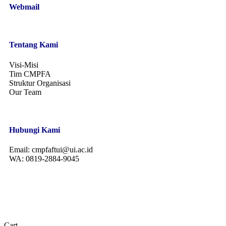
Webmail
Tentang Kami
Visi-Misi
Tim CMPFA
Struktur Organisasi
Our Team
Hubungi Kami
Email:
cmpfaftui@ui.ac.id
WA:
0819-2884-9045
© 2026 CMPFA | Center For Materials Processing And Failure
Analysis
Cart