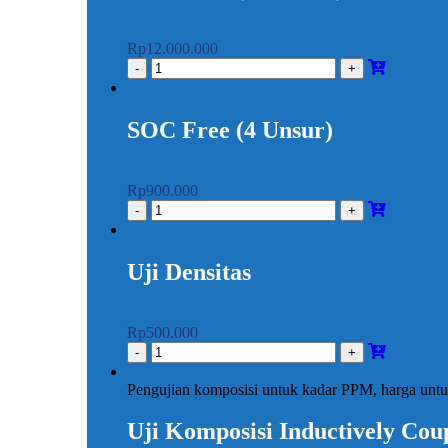
Rp
12.000.000
SOC Free (4 Unsur)
Rp
900.000
Uji Densitas
Rp
500.000
Pengujian komposisi untuk kadar PPM, harga untuk
Uji Komposisi Inductively Cou