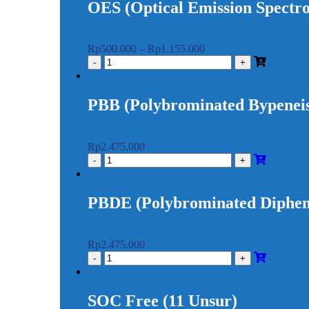
OES (Optical Emission Spectr
Rp
500.000
–
Rp
1.155.000
PBB (Polybrominated Bypenei
Rp
2.475.000
PBDE (Polybrominated Diphen
Rp
2.475.000
SOC Free (11 Unsur)