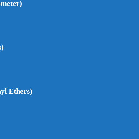
ometer)
s)
yl Ethers)