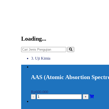
Loading...
3. Uji Kimia
AAS (Atomic Absortion Spectr
Rp
600.000