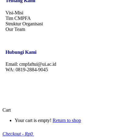
Tentang Kami
Visi-Misi
Tim CMPFA
Struktur Organisasi
Our Team
Hubungi Kami
Email:
cmpfaftui@ui.ac.id
WA:
0819-2884-9045
© 2026 CMPFA | Center For Materials Processing And Failure
Analysis
Cart
Your cart is empty!
Return to shop
Checkout
-
Rp0