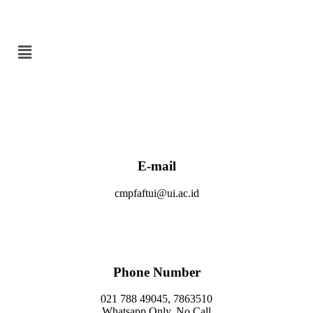
E-mail
cmpfaftui@ui.ac.id
Phone Number
021 788 49045, 7863510
Whatsapp Only, No Call