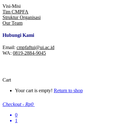
Visi-Misi
Tim CMPFA
Struktur Organisasi
Our Team
Hubungi Kami
Email:
cmpfaftui@ui.ac.id
WA:
0819-2884-9045
© 2026 CMPFA | Center For Materials Processing And Failure
Analysis
Cart
Your cart is empty!
Return to shop
Checkout
-
Rp0
0
1