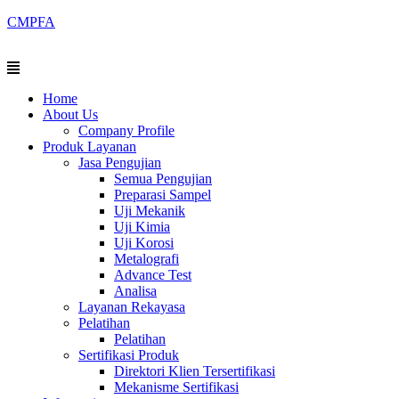
Skip
CMPFA
to
content
Menu
Home
About Us
Company Profile
Produk Layanan
Jasa Pengujian
Semua Pengujian
Preparasi Sampel
Uji Mekanik
Uji Kimia
Uji Korosi
Metalografi
Advance Test
Analisa
Layanan Rekayasa
Pelatihan
Pelatihan
Sertifikasi Produk
Direktori Klien Tersertifikasi
Mekanisme Sertifikasi