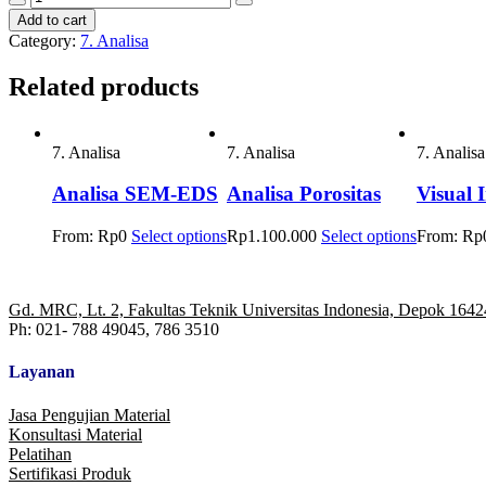
Decrease
Increase
Penetrasi
Add to cart
quantity
quantity
Dan
Category:
7. Analisa
Kualitas
Las
Related products
quantity
7. Analisa
7. Analisa
7. Analisa
Analisa SEM-EDS
Analisa Porositas
Visual 
From:
Rp
0
Select options
Rp
1.100.000
Select options
From:
Rp
Gd. MRC, Lt. 2, Fakultas Teknik Universitas Indonesia, Depok 1642
Ph: 021- 788 49045, 786 3510
Layanan
Jasa Pengujian Material
Konsultasi Material
Pelatihan
Sertifikasi Produk