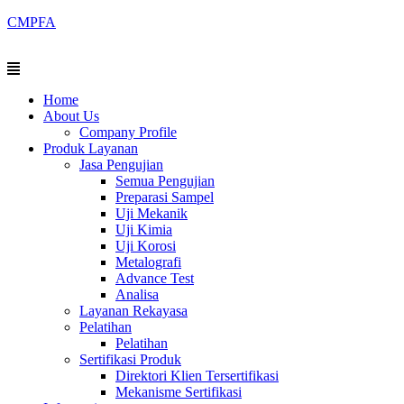
Skip
CMPFA
to
content
Menu
Home
About Us
Company Profile
Produk Layanan
Jasa Pengujian
Semua Pengujian
Preparasi Sampel
Uji Mekanik
Uji Kimia
Uji Korosi
Metalografi
Advance Test
Analisa
Layanan Rekayasa
Pelatihan
Pelatihan
Sertifikasi Produk
Direktori Klien Tersertifikasi
Mekanisme Sertifikasi