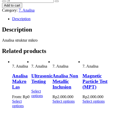
Decrease
Increase
Struktur
Add to cart
quantity
quantity
Mikro
Category:
7. Analisa
quantity
Description
Description
Analisa struktur mikro
Related products
7. Analisa
7. Analisa
7. Analisa
7. Analisa
Analisa
Ultrasonic
Analisa Non
Magnetic
Makro
Testing
Metallic
Particle Test
Las
Inclusion
(MPT)
Select
options
From:
Rp
0
Rp
2.000.000
Rp
2.000.000
Select
Select options
Select options
options