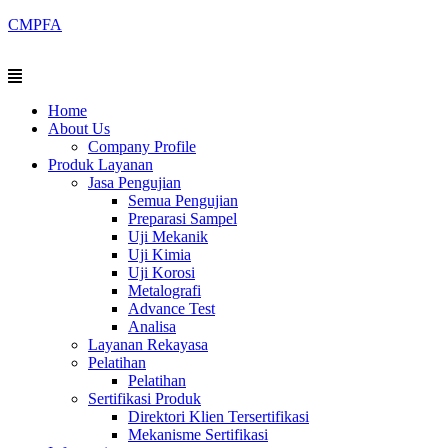
Skip
CMPFA
to
content
Menu
Home
About Us
Company Profile
Produk Layanan
Jasa Pengujian
Semua Pengujian
Preparasi Sampel
Uji Mekanik
Uji Kimia
Uji Korosi
Metalografi
Advance Test
Analisa
Layanan Rekayasa
Pelatihan
Pelatihan
Sertifikasi Produk
Direktori Klien Tersertifikasi
Mekanisme Sertifikasi