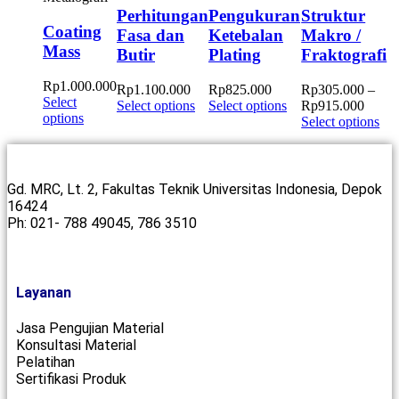
Perhitungan
Pengukuran
Struktur
Coating
Fasa dan
Ketebalan
Makro /
Mass
Butir
Plating
Fraktografi
Rp
1.000.000
Rp
1.100.000
Rp
825.000
Rp
305.000
–
Select
Select options
Select options
Rp
915.000
options
Select options
Gd. MRC, Lt. 2, Fakultas Teknik Universitas Indonesia, Depok
16424
Ph: 021- 788 49045, 786 3510
Layanan
Jasa Pengujian Material
Konsultasi Material
Pelatihan
Sertifikasi Produk