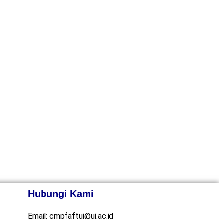
Hubungi Kami
Email:
cmpfaftui@ui.ac.id