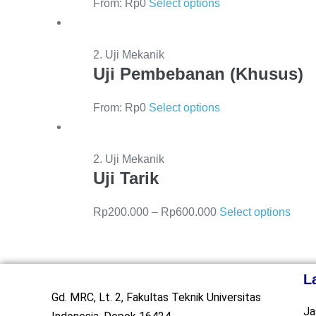
From:
Rp
0
Select options
2. Uji Mekanik
Uji Pembebanan (Khusus)
From:
Rp
0
Select options
2. Uji Mekanik
Uji Tarik
Rp
200.000
–
Rp
600.000
Select options
L
Gd. MRC, Lt. 2, Fakultas Teknik Universitas
Ja