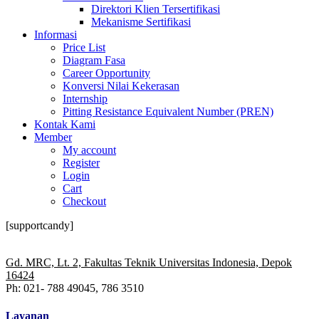
Direktori Klien Tersertifikasi
Mekanisme Sertifikasi
Informasi
Price List
Diagram Fasa
Career Opportunity
Konversi Nilai Kekerasan
Internship
Pitting Resistance Equivalent Number (PREN)
Kontak Kami
Member
My account
Register
Login
Cart
Checkout
[supportcandy]
Gd. MRC, Lt. 2, Fakultas Teknik Universitas Indonesia, Depok
16424
Ph: 021- 788 49045, 786 3510
Layanan