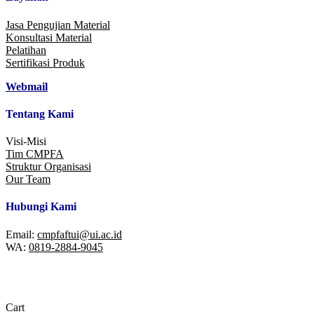
Jasa Pengujian Material
Konsultasi Material
Pelatihan
Sertifikasi Produk
Webmail
Tentang Kami
Visi-Misi
Tim CMPFA
Struktur Organisasi
Our Team
Hubungi Kami
Email:
cmpfaftui@ui.ac.id
WA:
0819-2884-9045
© 2026 CMPFA | Center For Materials Processing And Failure
Analysis
Cart