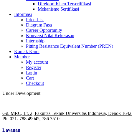
Direktori Klien Tersertifikasi
Mekanisme Sertifikasi
Informasi
Price List
Diagram Fasa
Career Opportunity
Konversi Nilai Kekerasan
Internship
Pitting Resistance Equivalent Number (PREN)
Kontak Kami
Member
My account
Register
Login
Cart
Checkout
Under Development
Gd. MRC, Lt. 2, Fakultas Teknik Universitas Indonesia, Depok 1642
Ph: 021- 788 49045, 786 3510
Layanan