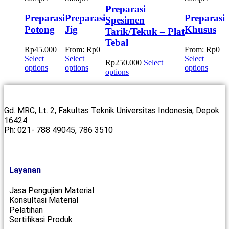
Preparasi
Preparasi
Preparasi
Preparasi
Spesimen
Potong
Jig
Khusus
Tarik/Tekuk – Plat
Tebal
Rp
45.000
From:
Rp
0
From:
Rp
0
Select
Select
Select
Rp
250.000
Select
options
options
options
options
Gd. MRC, Lt. 2, Fakultas Teknik Universitas Indonesia, Depok
16424
Ph: 021- 788 49045, 786 3510
Layanan
Jasa Pengujian Material
Konsultasi Material
Pelatihan
Sertifikasi Produk