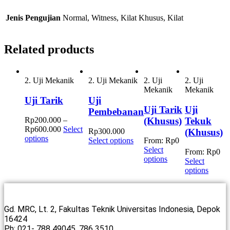
Jenis Pengujian
Normal, Witness, Kilat Khusus, Kilat
Related products
2. Uji Mekanik
2. Uji Mekanik
2. Uji
2. Uji
Mekanik
Mekanik
Uji Tarik
Uji
Uji Tarik
Uji
Pembebanan
(Khusus)
Tekuk
Rp
200.000
–
Rp
600.000
Select
(Khusus)
Rp
300.000
options
Select options
From:
Rp
0
Select
From:
Rp
0
options
Select
options
Gd. MRC, Lt. 2, Fakultas Teknik Universitas Indonesia, Depok
16424
Ph: 021- 788 49045, 786 3510